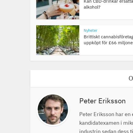
Kan CBD-drinkar ersätt
alkohol?
Nyheter
Brittiskt cannabisföretag
uppköpt för £66 miljone
O
Peter Eriksson
Peter Eriksson har en 
kandidatexamen i mikro
industrin sedan dess t