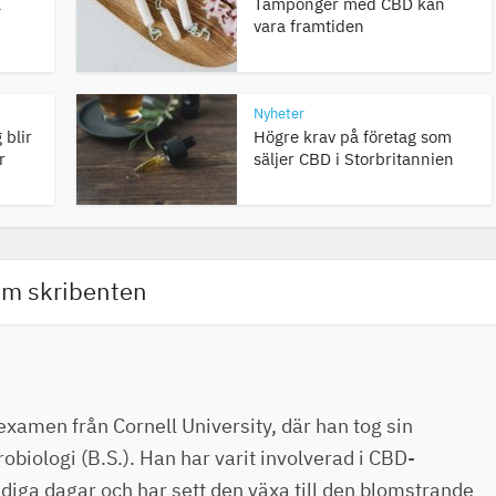
a
Tamponger med CBD kan
vara framtiden
Nyheter
 blir
Högre krav på företag som
r
säljer CBD i Storbritannien
m skribenten
examen från Cornell University, där han tog sin
biologi (B.S.). Han har varit involverad i CBD-
idiga dagar och har sett den växa till den blomstrande