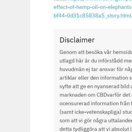
effect-of-hemp-oil-on-elephan
bf44-0d31c85838a5_story.html
Disclaimer
Genom att besöka vår hemsida 
utlagd här är du införstådd me
huvudmän ej tar ansvar för någ
artiklar eller den informatio
syfte att ge en nyanserad bild
marknaden om CBDvarför det är 
ocensurerad information från 
(samt icke-vetenskapliga) stud
som att vi gör några uttalande
detta tydliggöra att vi absolut