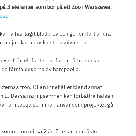
på 3 elefanter som bor på ett Zoo i Warszawa,
ost
.
rskarna har tagit blodprov och genomfört andra
mpaoljan kan minska stressnivåerna.
prover från elefanterna. Inom några veckor
de första doserna av hampaolja.
ernas frön. Oljan innehåller bland annat
 E. Dessa näringsämnen kan förbättra hälsan
 av hampaolja som man använder i projektet går
as komma om cirka 2 år. Forskarna måste