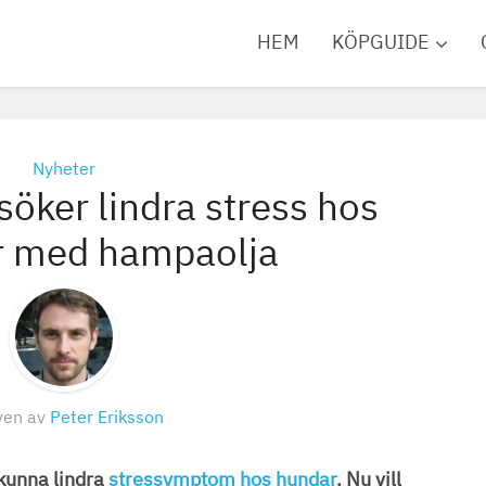
HEM
KÖPGUIDE
Nyheter
söker lindra stress hos
r med hampaolja
ven av
Peter Eriksson
 kunna lindra
stressymptom hos hundar
. Nu vill