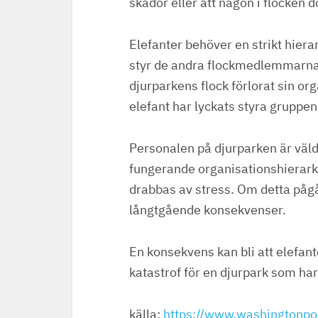
skador eller att någon i flocken d
Elefanter behöver en strikt hiera
styr de andra flockmedlemmarna. 
djurparkens flock förlorat sin orga
elefant har lyckats styra grupp
Personalen på djurparken är väld
fungerande organisationshierarki 
drabbas av stress. Om detta pågå
långtgående konsekvenser.
En konsekvens kan bli att elefant
katastrof för en djurpark som har
källa:
https://www.washingtonpo