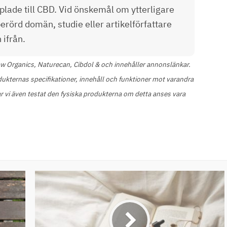
lade till CBD. Vid önskemål om ytterligare
 berörd domän, studie eller artikelförfattare
 ifrån.
aw Organics, Naturecan, Cibdol & och innehåller annonslänkar.
ukternas specifikationer, innehåll och funktioner mot varandra
l har vi även testat den fysiska produkterna om detta anses vara