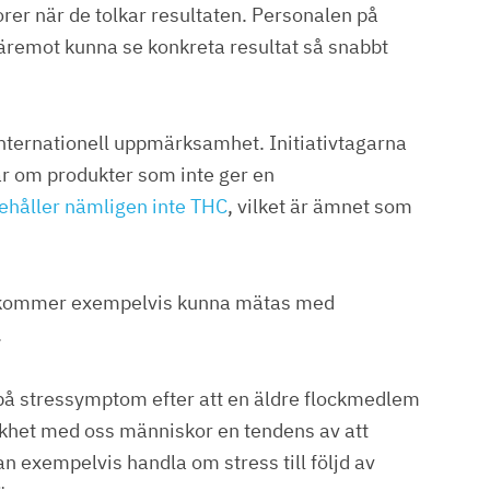
torer när de tolkar resultaten. Personalen på
remot kunna se konkreta resultat så snabbt
 internationell uppmärksamhet. Initiativtagarna
lar om produkter som inte ger en
ehåller nämligen inte THC
, vilket är ämnet som
g kommer exempelvis kunna mätas med
.
 på stressymptom efter att en äldre flockmedlem
i likhet med oss människor en tendens av att
n exempelvis handla om stress till följd av