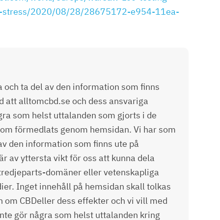
ts-stress/2020/08/28/28675172-e954-11ea-
och ta del av den information som finns
d att alltomcbd.se och dess ansvariga
ra som helst uttalanden som gjorts i de
n som förmedlats genom hemsidan. Vi har som
 av den information som finns ute på
av yttersta vikt för oss att kunna dela
tredjeparts-domäner eller vetenskapliga
ier. Inget innehåll på hemsidan skall tolkas
n om CBDeller dess effekter och vi vill med
 inte gör några som helst uttalanden kring