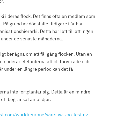
ör.
rki i deras flock. Det finns ofta en medlem som
På grund av dödsfallet tidigare i år har
nisationshierarki. Detta har lett till att ingen
en under de senaste månaderna.
igt benägna om att få igång flocken. Utan en
tenderar elefanterna att bli förvirrade och
r under en längre period kan det få
erna inte fortplantar sig. Detta är en mindre
 ett begränsat antal djur.
st.com/world/europe/warsaw-zoo-testing-