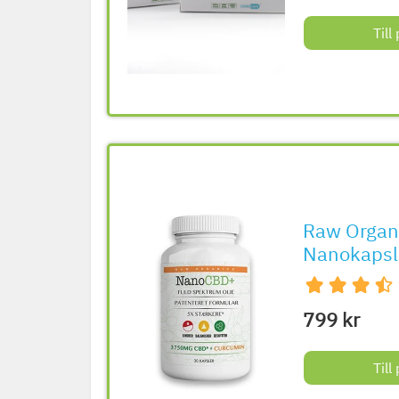
Til
Raw Organ
Nanokapsl
799 kr
Til