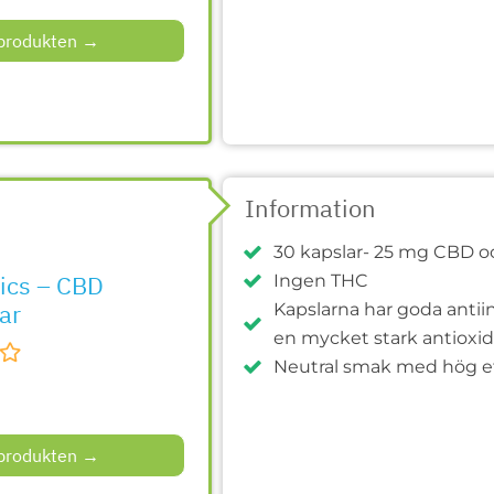
l produkten →
Information
30 kapslar- 25 mg CBD o
ics – CBD
Ingen THC
ar
Kapslarna har goda anti
en mycket stark antioxid
Neutral smak med hög ef
l produkten →