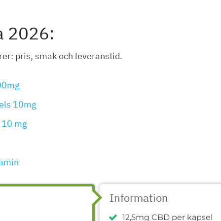
a 2026:
rer: pris, smak och leveranstid.
600mg
gels 10mg
r 10 mg
tamin
Information
12,5mg CBD per kapsel