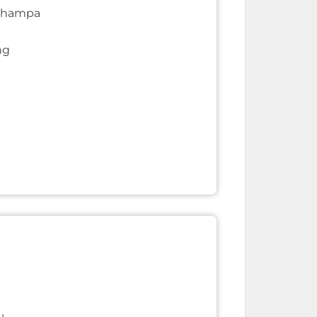
k hampa
ng