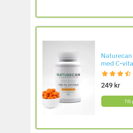
Naturecan
med C-vit
249 kr
Til