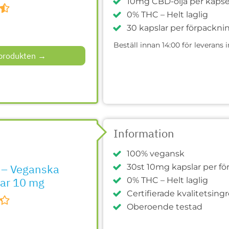
10mg CBD-olja per kapse
0% THC – Helt laglig
30 kapslar per förpackni
Beställ innan 14:00 för leverans
l produkten →
Information
100% vegansk
 – Veganska
30st 10mg kapslar per f
ar 10 mg
0% THC – Helt laglig
Certifierade kvalitetsing
Oberoende testad