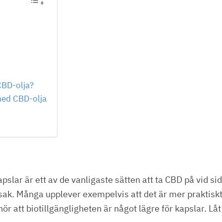
CBD-olja?
med CBD-olja
apslar är ett av de vanligaste sätten att ta CBD på vid si
ak. Många upplever exempelvis att det är mer praktiskt a
ör att biotillgängligheten är något lägre för kapslar. L