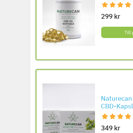
299 kr
Til
Naturecan
CBD-Kapsl
349 kr