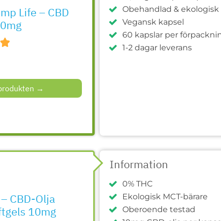
Obehandlad & ekologis
mp Life – CBD
Vegansk kapsel
00mg
60 kapslar per förpackni
1-2 dagar leverans
 produkten →
Information
0% THC
 – CBD-Olja
Ekologisk MCT-bärare
ftgels 10mg
Oberoende testad