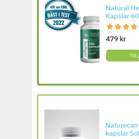
Natural He
Kapslar 6
479 kr
Till
Naturecan
kapslar So