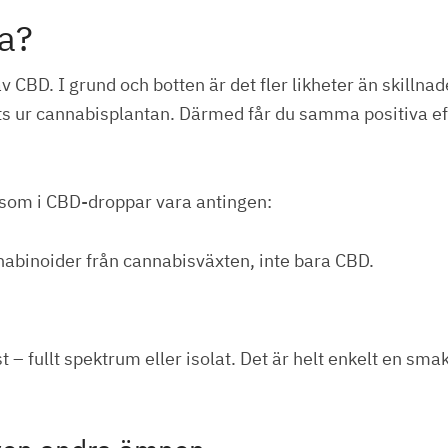
ja?
v CBD. I grund och botten är det fler likheter än skill
s ur cannabisplantan. Därmed får du samma positiva effe
iksom i CBD-droppar vara antingen:
nabinoider från cannabisväxten, inte bara CBD.
t – fullt spektrum eller isolat. Det är helt enkelt en sma