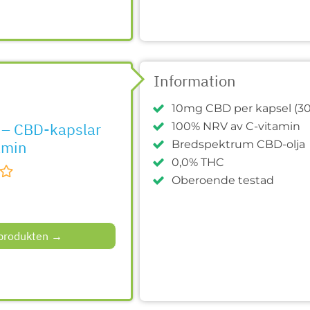
Information
10mg CBD per kapsel (30
 – CBD-kapslar
100% NRV av C-vitamin
amin
Bredspektrum CBD-olja
0,0% THC
Oberoende testad
l produkten →