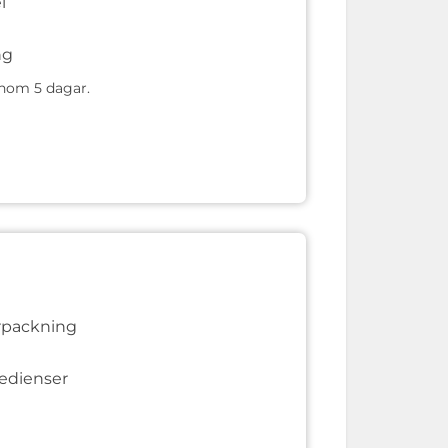
l
ng
 inom 5 dagar.
örpackning
redienser